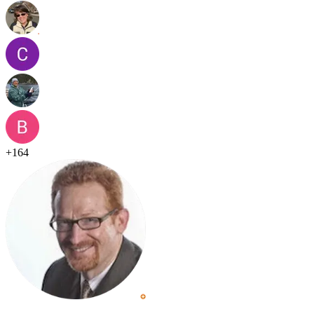
+
164