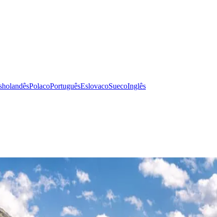
s
holandês
Polaco
Português
Eslovaco
Sueco
Inglês