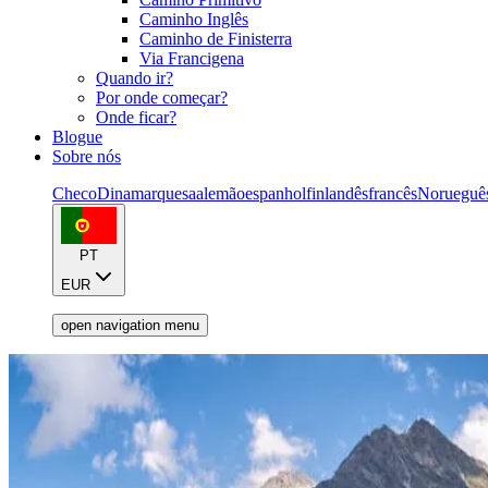
Caminho Inglês
Caminho de Finisterra
Via Francigena
Quando ir?
Por onde começar?
Onde ficar?
Blogue
Sobre nós
Checo
Dinamarquesa
alemão
espanhol
finlandês
francês
Norueguê
PT
EUR
open navigation menu