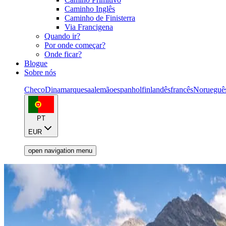
Caminho Inglês
Caminho de Finisterra
Via Francigena
Quando ir?
Por onde começar?
Onde ficar?
Blogue
Sobre nós
Checo
Dinamarquesa
alemão
espanhol
finlandês
francês
Norueguê
PT
EUR
open navigation menu