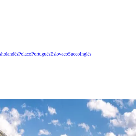
s
holandês
Polaco
Português
Eslovaco
Sueco
Inglês