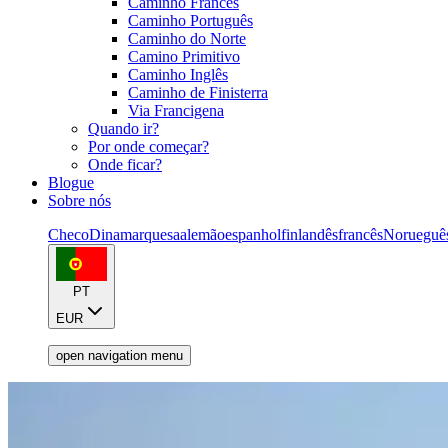
Caminho Francês
Caminho Português
Caminho do Norte
Camino Primitivo
Caminho Inglês
Caminho de Finisterra
Via Francigena
Quando ir?
Por onde começar?
Onde ficar?
Blogue
Sobre nós
Checo
Dinamarquesa
alemão
espanhol
finlandês
francês
Norueguê
PT
EUR
open navigation menu