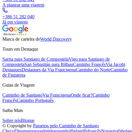
A planear uma viagem
+386 51 282 040
Já em viagem
Marca de carteira de
World Discovery
Tours em Destaque
Sarria para Santiago de Compostela
Vigo para Santiago de
Compostela
San Sebastián para Bilbau
Caminho Francês
Via Jacobi
Destaques
Destaques da Via Francigena
Caminho do Norte
Caminho
de Finisterra
Guias de Viagem
Caminho de Santiago
Via Francigena
Onde ficar?
Caminho
Francês
Caminho Português
Saiba Mais
Sobre nós
Blogue
© Copyright by
Passeios pelo Caminho de Santiago
Checo
Dinamarquesa
alemão
espanhol
finlandês
francês
Norueguês
holan