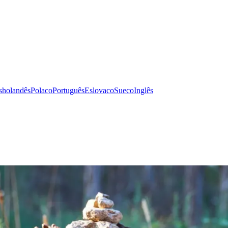
s
holandês
Polaco
Português
Eslovaco
Sueco
Inglês