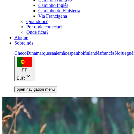
Caminho Inglês
Caminho de Finisterra
Via Francigena
Quando ir?
Por onde começar?
Onde ficar?
Blogue
Sobre nós
Checo
Dinamarquesa
alemão
espanhol
finlandês
francês
Norueguê
PT
EUR
open navigation menu