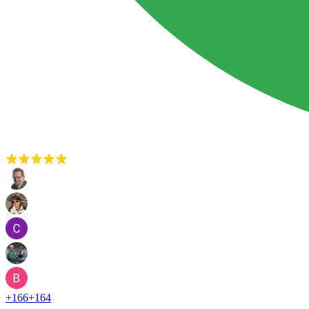
+
166
+
164