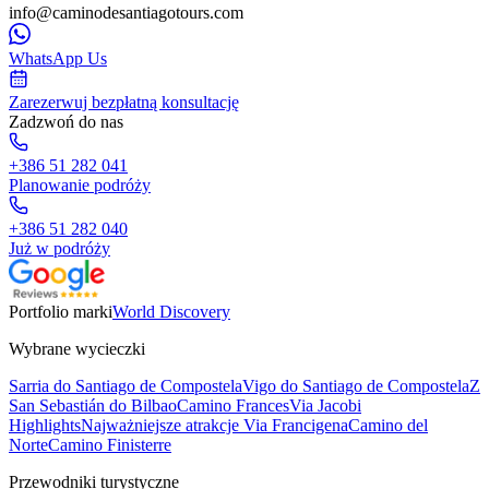
info@caminodesantiagotours.com
WhatsApp Us
Zarezerwuj bezpłatną konsultację
Zadzwoń do nas
+386 51 282 041
Planowanie podróży
+386 51 282 040
Już w podróży
Portfolio marki
World Discovery
Wybrane wycieczki
Sarria do Santiago de Compostela
Vigo do Santiago de Compostela
Z
San Sebastián do Bilbao
Camino Frances
Via Jacobi
Highlights
Najważniejsze atrakcje Via Francigena
Camino del
Norte
Camino Finisterre
Przewodniki turystyczne