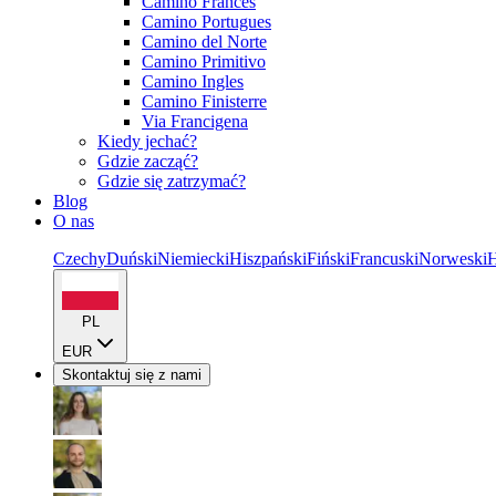
Camino Frances
Camino Portugues
Camino del Norte
Camino Primitivo
Camino Ingles
Camino Finisterre
Via Francigena
Kiedy jechać?
Gdzie zacząć?
Gdzie się zatrzymać?
Blog
O nas
Czechy
Duński
Niemiecki
Hiszpański
Fiński
Francuski
Norweski
H
PL
EUR
Skontaktuj się z nami