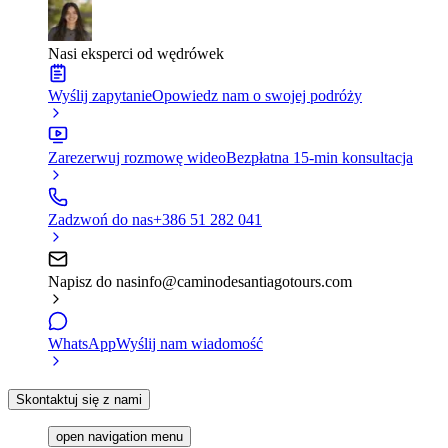
Nasi eksperci od wędrówek
Wyślij zapytanie
Opowiedz nam o swojej podróży
Zarezerwuj rozmowę wideo
Bezpłatna 15-min konsultacja
Zadzwoń do nas
+386 51 282 041
Napisz do nas
info@caminodesantiagotours.com
WhatsApp
Wyślij nam wiadomość
Skontaktuj się z nami
open navigation menu