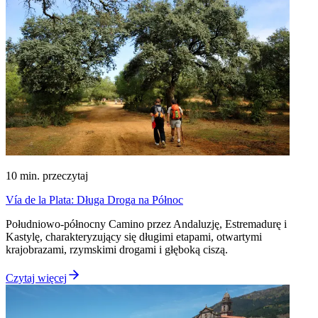
10
min. przeczytaj
Vía de la Plata: Długa Droga na Północ
Południowo-północny Camino przez Andaluzję, Estremadurę i
Kastylę, charakteryzujący się długimi etapami, otwartymi
krajobrazami, rzymskimi drogami i głęboką ciszą.
Czytaj więcej