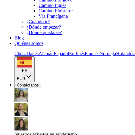
Camino Inglés
Camino Finisterre
Vía Francígena
¿Cuándo ir?
¿Dónde empezar?
¿Dónde quedarse?
Blog
Quiénes somos
Checa
Danés
Alemán
Español
En finés
Francés
Noruega
Holandés
ES
EUR
Contáctanos
Nuestros expertos en senderismo