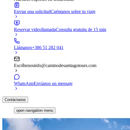
Enviar una solicitud
Cuéntanos sobre tu viaje
Reservar videollamada
Consulta gratuita de 15 min
Llámanos
+386 51 282 041
Escríbenos
info@caminodesantiagotours.com
WhatsApp
Envíanos un mensaje
Contáctanos
open navigation menu