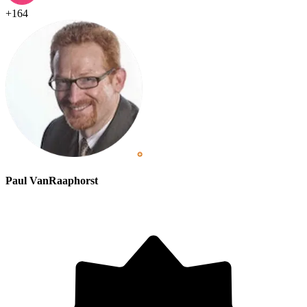
+
164
Paul VanRaaphorst