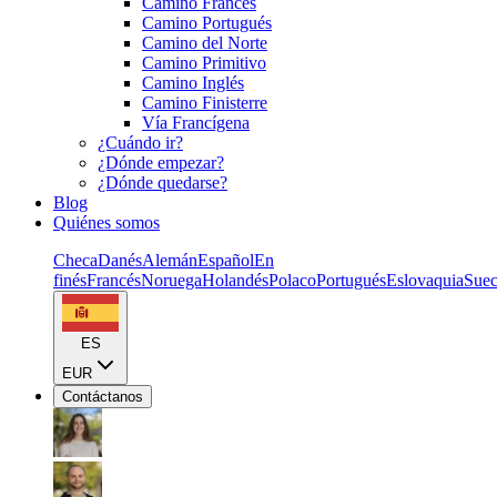
Camino Francés
Camino Portugués
Camino del Norte
Camino Primitivo
Camino Inglés
Camino Finisterre
Vía Francígena
¿Cuándo ir?
¿Dónde empezar?
¿Dónde quedarse?
Blog
Quiénes somos
Checa
Danés
Alemán
Español
En
finés
Francés
Noruega
Holandés
Polaco
Portugués
Eslovaquia
Sue
ES
EUR
Contáctanos