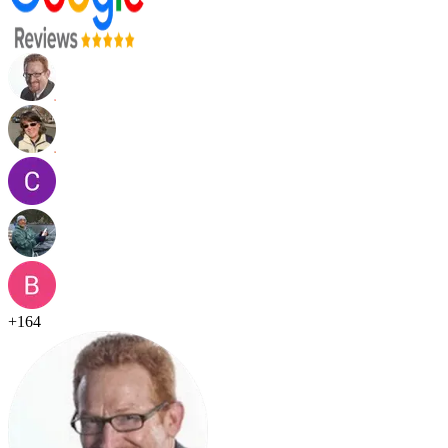
+
164