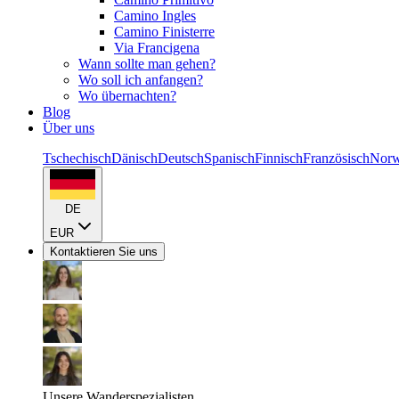
Camino Ingles
Camino Finisterre
Via Francigena
Wann sollte man gehen?
Wo soll ich anfangen?
Wo übernachten?
Blog
Über uns
Tschechisch
Dänisch
Deutsch
Spanisch
Finnisch
Französisch
Norw
DE
EUR
Kontaktieren Sie uns
Unsere Wanderspezialisten