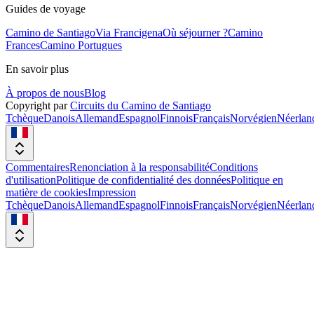
Guides de voyage
Camino de Santiago
Via Francigena
Où séjourner ?
Camino
Frances
Camino Portugues
En savoir plus
À propos de nous
Blog
Copyright par
Circuits du Camino de Santiago
Tchèque
Danois
Allemand
Espagnol
Finnois
Français
Norvégien
Néerlan
Commentaires
Renonciation à la responsabilité
Conditions
d'utilisation
Politique de confidentialité des données
Politique en
matière de cookies
Impression
Tchèque
Danois
Allemand
Espagnol
Finnois
Français
Norvégien
Néerlan