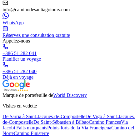
info@caminodesantiagotours.com
WhatsApp
Réservez une consultation gratuite
Appelez-nous
+386 51 282 041
Planifier un voyage
+386 51 282 040
Déjà en voyage
Marque de portefeuille de
World Discovery
Visites en vedette
De Sarria à Saint-Jacques-de-Compostelle
De Vigo à Saint-Jacques-
de-Compostelle
De Saint-Sébastien à Bilbao
Camino Frances
Via
Jacobi Faits marquants
Points forts de la Via Francigena
Camino del
Norte
Camino Finisterre