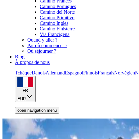
Camino Frances
Camino Portugues
Camino del Norte
Camino Primitivo
Camino Ingles
Camino Finisterre
Via Francigena
Quand y aller ?
Par où commencer ?
Où séjourner ?
Blog
À propos de nous
Tchèque
Danois
Allemand
Espagnol
Finnois
Français
Norvégien
N
FR
EUR
open navigation menu